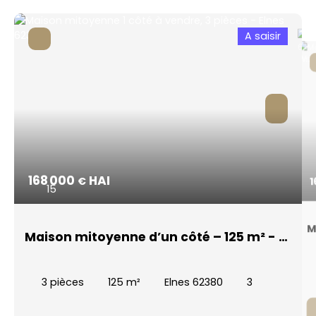
A saisir
168 000
HAI
€
1
15
M
Maison mitoyenne d’un côté – 125 m² - 3
Q
chambres - Véranda
3
pièces
125
m²
Elnes 62380
3