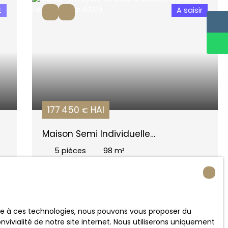
t
A saisir
177 450
HAI
€
Maison Semi Individuelle
Longuenesse
5
pièces
98
m²
Longuenesse 62219
ace à ces technologies, nous pouvons vous proposer du
t
A voir absolument
vivialité de notre site internet. Nous utiliserons uniquement