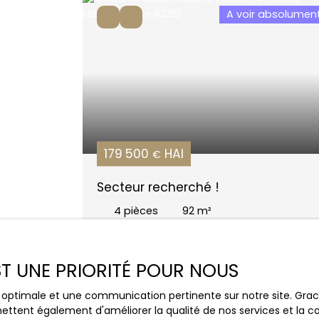
A voir absolumen
179 500
HAI
€
Secteur recherché !
4
pièces
92
m²
Longuenesse 62219
EST UNE PRIORITÉ POUR NOUS
ce optimale et une communication pertinente sur notre site. Gr
A voir absolumen
ettent également d'améliorer la qualité de nos services et la con