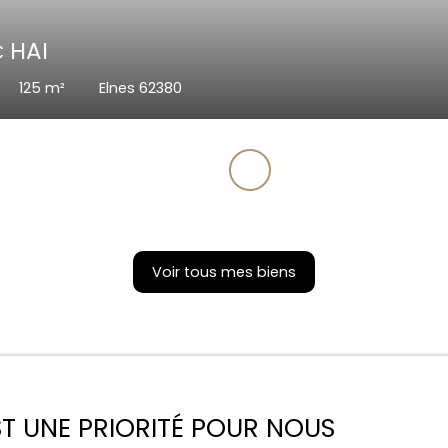
58 000
HAI
€
5
pièces
106
m²
Helfaut 62570
Voir tous mes biens
EST UNE PRIORITÉ POUR NOUS
Contactez
Sébastien Hénaux