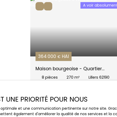
A voir absolumen
364 000
HAI
€
Maison bourgeoise - Quartier
recherché
8
pièces
270
m²
Lillers 62190
EST UNE PRIORITÉ POUR NOUS
Affaire exceptionnell
ce optimale et une communication pertinente sur notre site. Gr
ettent également d'améliorer la qualité de nos services et la con