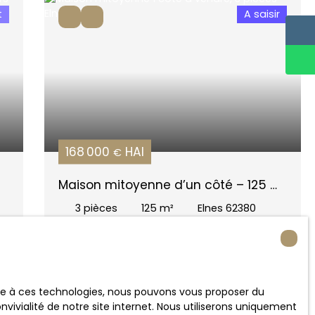
t
A saisir
168 000
HAI
€
Maison mitoyenne d’un côté – 125 m²
- 3 chambres - Véranda
3
pièces
125
m²
Elnes 62380
e
ace à ces technologies, nous pouvons vous proposer du
vivialité de notre site internet. Nous utiliserons uniquement