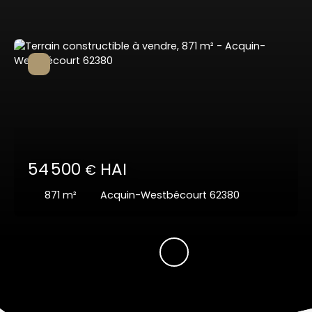
54 500
HAI
€
871
m²
Acquin-Westbécourt 62380