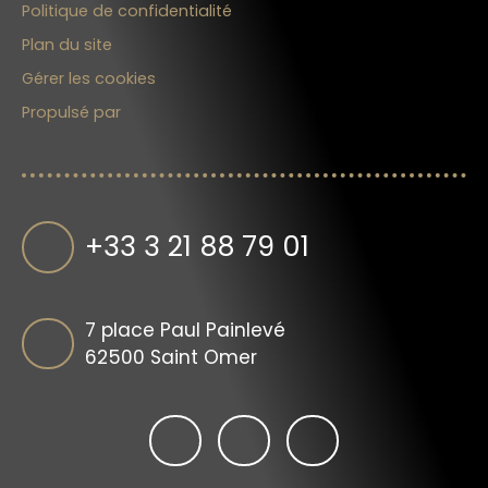
Politique de confidentialité
Plan du site
Gérer les cookies
Propulsé par
+33 3 21 88 79 01
7 place Paul Painlevé
62500 Saint Omer