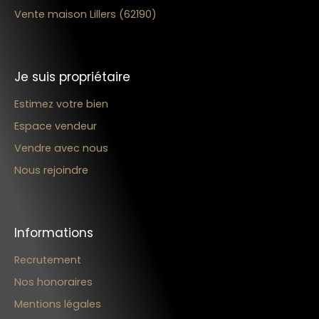
Vente maison Lillers (62190)
Je suis propriétaire
Estimez votre bien
Espace vendeur
Vendre avec nous
Nous rejoindre
Informations
Recrutement
Nos honoraires
Mentions légales