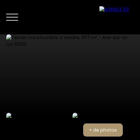
NOS ANNONCES
VENTES PRIVÉES
VENDRE
NOS SERVICES
Nous
Estimer mon
contacter
bien
+ de photos