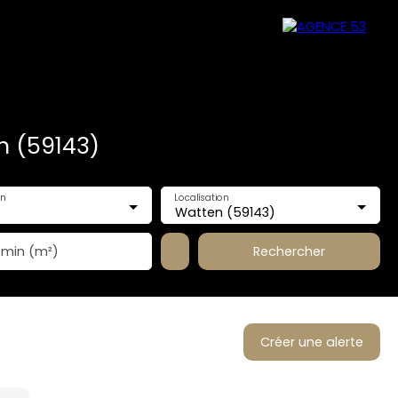
n (59143)
en
Localisation
Watten (59143)
Rechercher
 min (m²)
Créer une alerte