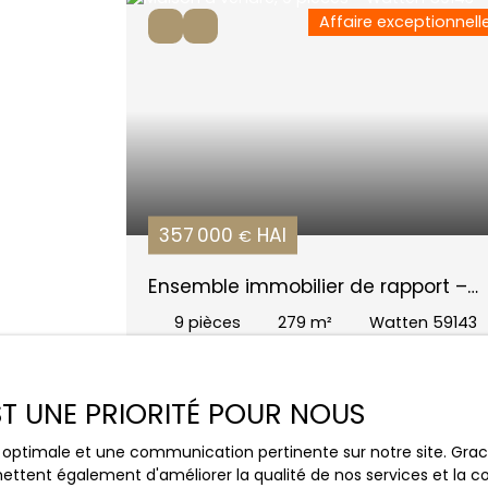
Affaire exceptionnell
357 000
HAI
€
Ensemble immobilier de rapport –
Watten – 279 m²
9
pièces
279
m²
Watten 59143
EST UNE PRIORITÉ POUR NOUS
Vous 
ce optimale et une communication pertinente sur notre site. Gr
la propri
ettent également d'améliorer la qualité de nos services et la con