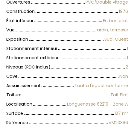
Ouvertures
PVC/Double vitrage
Construction
1976
État intérieur
En bon état
Vue
Jardin, terrasse
Exposition
Sud-Ouest
Stationnement intérieur
1
Stationnement extérieur
1
Niveaux (RDC inclus)
2
Cave
Non
Assainissement
Tout à l'égout conforme
Toiture
Toit Plat
Localisation
Longuenesse 62219 - Zone A
Surface
127
m²
Référence
VM20396