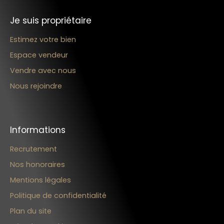
Je suis propriétaire
Estimez votre bien
Espace vendeur
Vendre avec nous
Nous rejoindre
Informations
Recrutement
Nos honoraires
Mentions légales
Politique de confidentialité
Plan du site