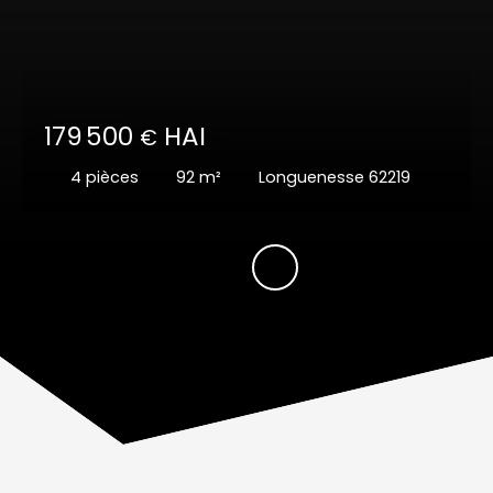
179 500
HAI
€
4
pièces
92
m²
Longuenesse 62219