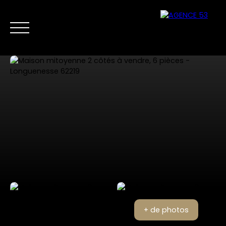
NOS ANNONCES
VENTES PRIVÉES
VENDRE
NOS SERVICES
Nous
Estimer mon
contacter
bien
+ de photos