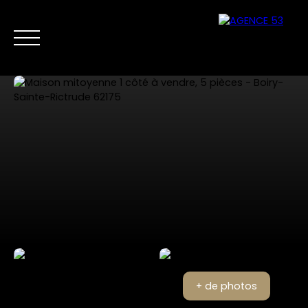
NOS ANNONCES
VENTES PRIVÉES
VENDRE
NOS SERVICES
Nous
Estimer mon
contacter
bien
+ de photos