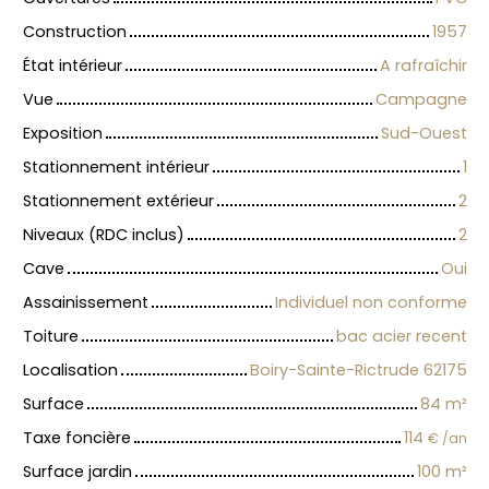
Construction
1957
État intérieur
A rafraîchir
Vue
Campagne
Exposition
Sud-Ouest
Stationnement intérieur
1
Stationnement extérieur
2
Niveaux (RDC inclus)
2
Cave
Oui
Assainissement
Individuel non conforme
Toiture
bac acier recent
Localisation
Boiry-Sainte-Rictrude 62175
Surface
84
m²
Taxe foncière
114
€ /an
Surface jardin
100
m²