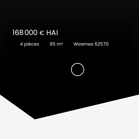
168 000
HAI
€
4
pièces
95
m²
Wizernes 62570