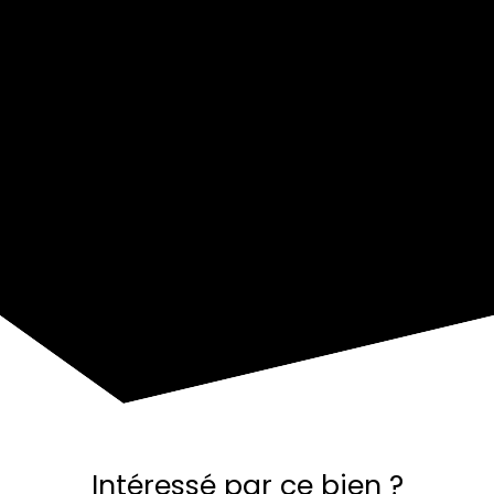
+
−
Intéressé par ce bien ?