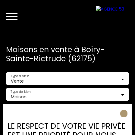
Maisons en vente à Boiry-
Sainte-Rictrude (62175)
Type d'offre
Vente
NOS ANNONCES
VENTES PRIVÉES
VENDRE
NOS SERVICES
Type de bien
Maison
Nous
Estimer mon
Localisation
contacter
bien
Boiry-Sainte-Rictrude (62175)
LE RESPECT DE VOTRE VIE PRIVÉE
Budget max (€)