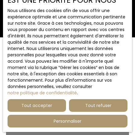
EST UNE PRIORITÉ POUR NOUS
Surface min (m²)
Nous utilisons des cookies afin de vous offrir une
expérience optimale et une communication pertinente
Rechercher
sur notre site. Grace à ces technologies, nous pouvons
vous proposer du contenu en rapport avec vos centres
d'intérêt. Ils nous permettent également d'améliorer la
qualité de nos services et la convivialité de notre site
internet. Nous utiliserons uniquement les données
Trier par
Créer une alerte
personnelles pour lesquelles vous avez donné votre
Pertinence
accord. Vous pouvez les modifier à n'importe quel
moment via la rubrique ″Gérer les cookies″ en bas de
notre site, à l'exception des cookies essentiels à son
fonctionnement. Pour plus d'informations sur vos
données personnelles, veuillez consulter
notre politique de confidentialité
.
Tout accepter
Tout refuser
Personnaliser