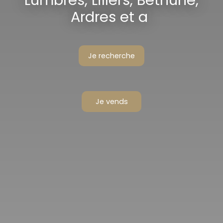
Lumbres, Lillers, Béthune,
Ardres et alentours
|
Je recherche
Je vends