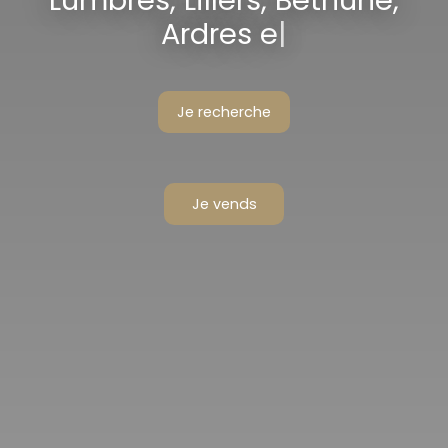
Lumbres, Lillers, Béthune,
Ardres et alentour
|
Je recherche
Je vends