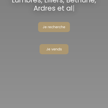
Lumbres, Lillers, Béthune,
Ardres et alentours
|
Je recherche
Je vends