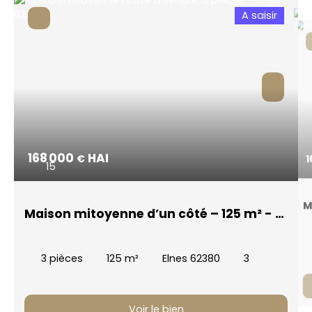
A saisir
168 000
HAI
€
1
15
M
Maison mitoyenne d’un côté – 125 m² - 3
Q
chambres - Véranda
3
pièces
125
m²
Elnes 62380
3
Voir le bien