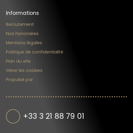
Informations
Recrutement
Nos honoraires
Mentions légales
Politique de confidentialité
Plan du site
Gérer les cookies
Propulsé par
+33 3 21 88 79 01