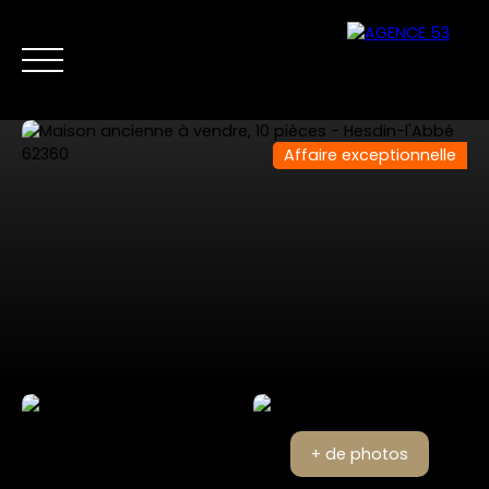
Affaire exceptionnelle
NOS ANNONCES
VENTES PRIVÉES
VENDRE
NOS SERVICES
Nous
Estimer mon
contacter
bien
+ de photos