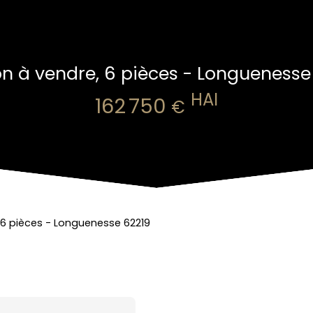
n à vendre, 6 pièces - Longuenesse
HAI
162 750
€
 6 pièces - Longuenesse 62219