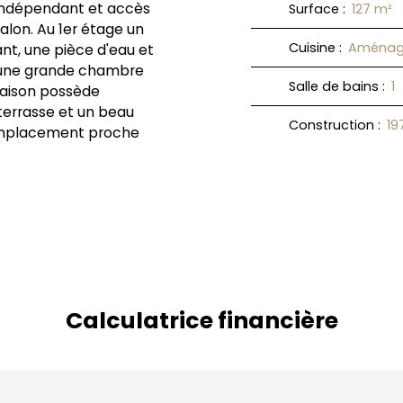
indépendant et accès
Surface
:
127
m²
alon. Au 1er étage un
Cuisine
:
Aménag
ant, une pièce d'eau et
 une grande chambre
Salle de bains
:
1
maison possède
terrasse et un beau
Construction
:
19
n emplacement proche
Calculatrice financière