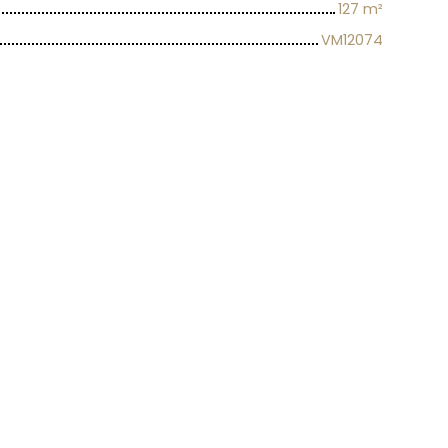
127
m²
VM12074