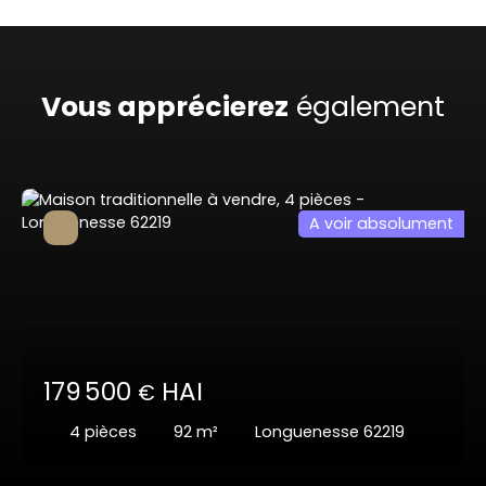
Vous apprécierez
également
A voir absolument
179 500
HAI
€
4
pièces
92
m²
Longuenesse 62219