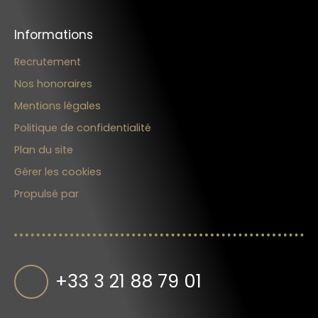
Informations
Recrutement
Nos honoraires
Mentions légales
Politique de confidentialité
Plan du site
Gérer les cookies
Propulsé par
+33 3 21 88 79 01