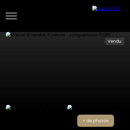
Vendu
NOS ANNONCES
VENTES PRIVÉES
VENDRE
NOS SERVICES
Nous
Estimer mon
contacter
bien
+ de photos