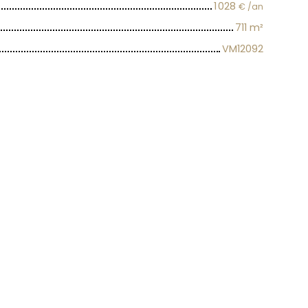
1 028
€ /an
711
m²
VM12092