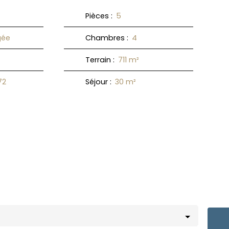
Pièces
:
5
ée
Chambres
:
4
Terrain
:
711
m²
72
Séjour
:
30
m²