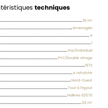
téristiques
techniques
30
m²
Aménagée
4
1
Gaz/Individuel
PVC/Double vitrage
1972
A rafraîchir
Nord-Ouest
Tout à l'égout
Hallines 62570
122
m²