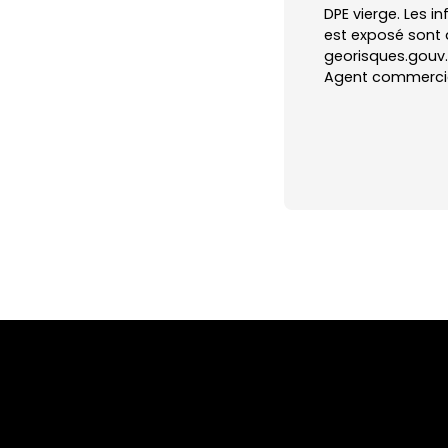
DPE vierge. Les i
est exposé sont d
georisques.gouv.f
Agent commercial