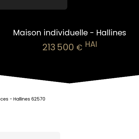
Maison individuelle - Hallines
HAI
213 500
€
ces - Hallines 62570