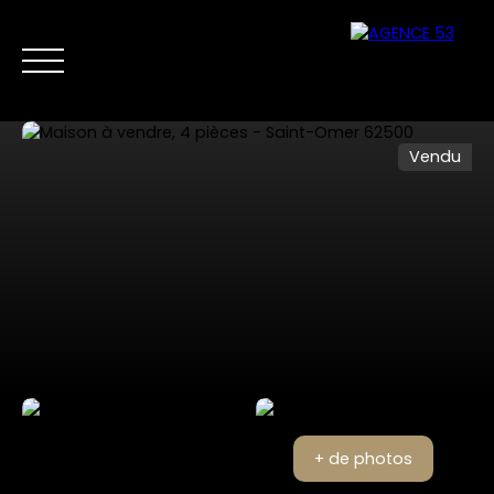
Vendu
NOS ANNONCES
VENTES PRIVÉES
VENDRE
NOS SERVICES
Nous
Estimer mon
contacter
bien
+ de photos