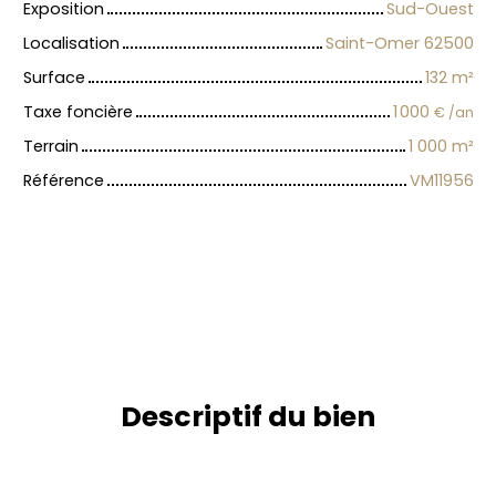
Exposition
Sud-Ouest
Localisation
Saint-Omer 62500
Surface
132
m²
Taxe foncière
1 000
€ /an
Terrain
1 000
m²
Référence
VM11956
Descriptif du bien