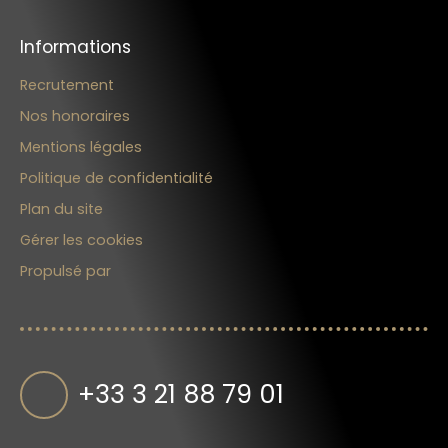
Informations
Recrutement
Nos honoraires
Mentions légales
Politique de confidentialité
Plan du site
Gérer les cookies
Propulsé par
+33 3 21 88 79 01