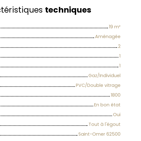
téristiques
techniques
19
m²
Aménagée
2
1
1
Gaz/Individuel
PVC/Double vitrage
1800
En bon état
Oui
Tout à l'égout
Saint-Omer 62500