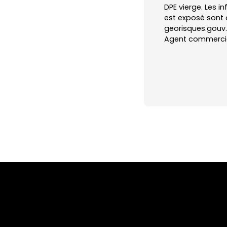
DPE vierge. Les i
est exposé sont d
georisques.gouv.f
Agent commercial