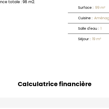
ce totale : 98 m2.
Surface
:
99
m²
Cuisine
:
Aménag
Salle d'eau
:
1
Séjour
:
19
m²
Calculatrice financière