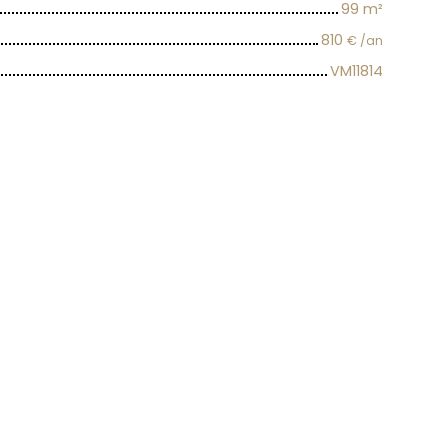
99
m²
810
€ /an
VM11814