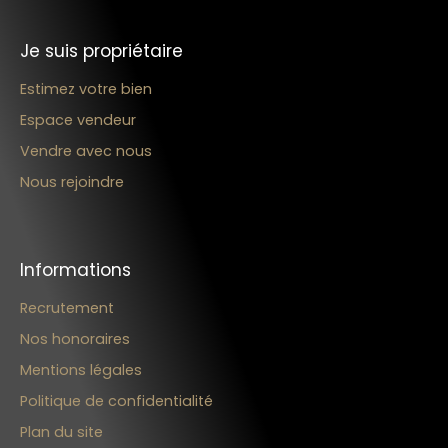
Je suis propriétaire
Estimez votre bien
Espace vendeur
Vendre avec nous
Nous rejoindre
Informations
Recrutement
Nos honoraires
Mentions légales
Politique de confidentialité
Plan du site