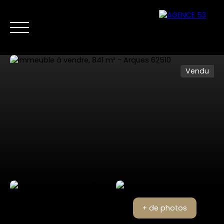
Vendu
NOS ANNONCES
VENTES PRIVÉES
VENDRE
NOS SERVICES
Nous
Estimer mon
contacter
bien
+ de photos