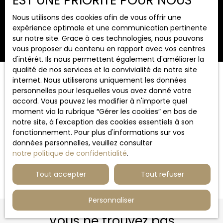
EST UNE PRIORITÉ POUR NOUS
Surface min (m²)
Nous utilisons des cookies afin de vous offrir une
expérience optimale et une communication pertinente
Rechercher
sur notre site. Grace à ces technologies, nous pouvons
vous proposer du contenu en rapport avec vos centres
d'intérêt. Ils nous permettent également d'améliorer la
qualité de nos services et la convivialité de notre site
internet. Nous utiliserons uniquement les données
Trier par
Créer une alerte
personnelles pour lesquelles vous avez donné votre
Pertinence
accord. Vous pouvez les modifier à n'importe quel
moment via la rubrique ″Gérer les cookies″ en bas de
notre site, à l'exception des cookies essentiels à son
fonctionnement. Pour plus d'informations sur vos
données personnelles, veuillez consulter
notre politique de confidentialité
.
Aucun résultat
Tout accepter
Tout refuser
Personnaliser
Vous ne trouvez pas