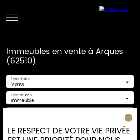
Immeubles en vente à Arques
(62510)
Type d'offre
Vente
NOS ANNONCES
VENTES PRIVÉES
VENDRE
NOS SERVICES
Type de bien
Immeuble
Nous
Estimer mon
Localisation
contacter
bien
Arques (62510)
LE RESPECT DE VOTRE VIE PRIVÉE
Budget max (€)