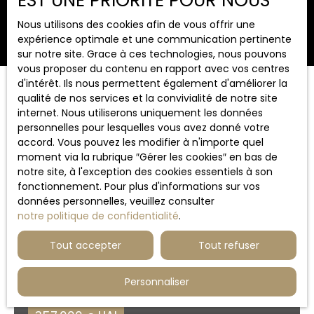
EST UNE PRIORITÉ POUR NOUS
Nous utilisons des cookies afin de vous offrir une
Rechercher
expérience optimale et une communication pertinente
sur notre site. Grace à ces technologies, nous pouvons
vous proposer du contenu en rapport avec vos centres
d'intérêt. Ils nous permettent également d'améliorer la
Trier par
qualité de nos services et la convivialité de notre site
Créer une alerte
Pertinence
internet. Nous utiliserons uniquement les données
personnelles pour lesquelles vous avez donné votre
accord. Vous pouvez les modifier à n'importe quel
moment via la rubrique ″Gérer les cookies″ en bas de
Affaire exceptionnelle
notre site, à l'exception des cookies essentiels à son
fonctionnement. Pour plus d'informations sur vos
données personnelles, veuillez consulter
notre politique de confidentialité
.
Tout accepter
Tout refuser
Personnaliser