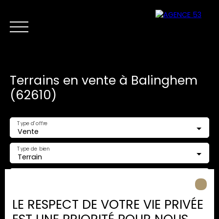
Terrains en vente à Balinghem
(62610)
Type d'offre
Vente
NOS ANNONCES
VENTES PRIVÉES
VENDRE
NOS SERVICES
Type de bien
Terrain
Nous
Estimer mon
Localisation
contacter
bien
Balinghem (62610)
LE RESPECT DE VOTRE VIE PRIVÉE
Budget max (€)