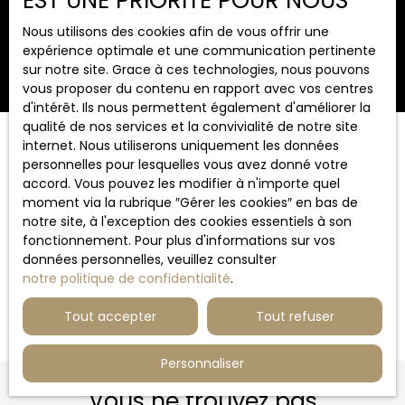
EST UNE PRIORITÉ POUR NOUS
Surface min (m²)
Nous utilisons des cookies afin de vous offrir une
expérience optimale et une communication pertinente
Rechercher
sur notre site. Grace à ces technologies, nous pouvons
vous proposer du contenu en rapport avec vos centres
d'intérêt. Ils nous permettent également d'améliorer la
qualité de nos services et la convivialité de notre site
internet. Nous utiliserons uniquement les données
Trier par
Créer une alerte
personnelles pour lesquelles vous avez donné votre
Pertinence
accord. Vous pouvez les modifier à n'importe quel
moment via la rubrique ″Gérer les cookies″ en bas de
notre site, à l'exception des cookies essentiels à son
fonctionnement. Pour plus d'informations sur vos
données personnelles, veuillez consulter
notre politique de confidentialité
.
Aucun résultat
Tout accepter
Tout refuser
Personnaliser
Vous ne trouvez pas