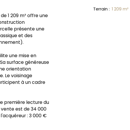
Terrain
:
1 209
m²
de 1 209 m² offre une
onstruction
arcelle présente une
lassique et des
ionnement).
ilite une mise en
. Sa surface généreuse
ne orientation
. Le voisinage
articipent à un cadre
 première lecture du
e vente est de 34 000
 l'acquéreur : 3 000 €