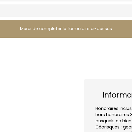
Merci de compléter le formulaire ci-dessus
Informa
Honoraires inclus
hors honoraires 3
auxquels ce bien 
Géorisques : geor