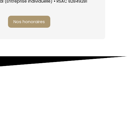
 (Entreprise individuelle) • RSAC 82849281
Nos honoraires