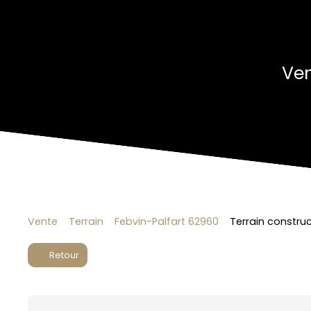
Ven
Vente
Terrain
Febvin-Palfart 62960
Terrain construc
Retour