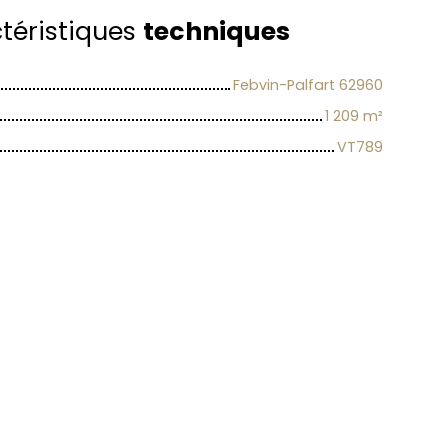
téristiques
techniques
Febvin-Palfart 62960
1 209
m²
VT789