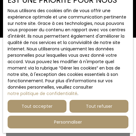
EST UNE PRIORITÉ POUR NOUS
Surface min (m²)
Nous utilisons des cookies afin de vous offrir une
expérience optimale et une communication pertinente
Rechercher
sur notre site. Grace à ces technologies, nous pouvons
vous proposer du contenu en rapport avec vos centres
d'intérêt. Ils nous permettent également d'améliorer la
qualité de nos services et la convivialité de notre site
internet. Nous utiliserons uniquement les données
Trier par
Créer une alerte
personnelles pour lesquelles vous avez donné votre
Pertinence
accord. Vous pouvez les modifier à n'importe quel
moment via la rubrique ″Gérer les cookies″ en bas de
notre site, à l'exception des cookies essentiels à son
fonctionnement. Pour plus d'informations sur vos
données personnelles, veuillez consulter
notre politique de confidentialité
.
Tout accepter
Tout refuser
Personnaliser