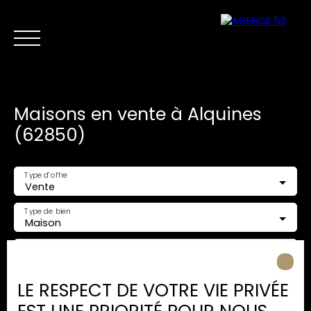
Maisons en vente à Alquines
(62850)
Type d'offre
Vente
NOS ANNONCES
VENTES PRIVÉES
VENDRE
NOS SERVICES
Type de bien
Maison
Nous
Estimer mon
Localisation
contacter
bien
Alquines (62850)
LE RESPECT DE VOTRE VIE PRIVÉE
Budget max (€)