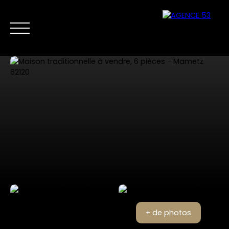
NOS ANNONCES
VENTES PRIVÉES
VENDRE
NOS SERVICES
Nous
Estimer mon
contacter
bien
+ de photos