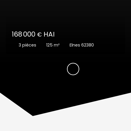
168 000
HAI
€
3
pièces
125
m²
Elnes 62380