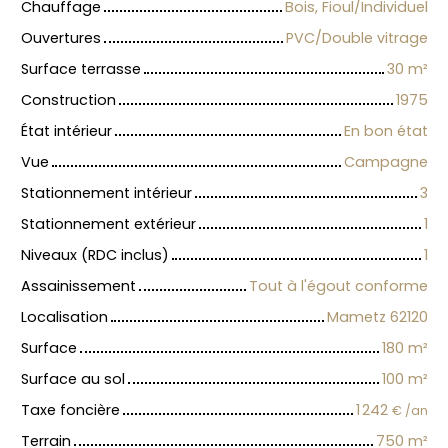
Chauffage
Bois, Fioul/Individuel
Ouvertures
PVC/Double vitrage
Surface terrasse
30
m²
Construction
1975
État intérieur
En bon état
Vue
Campagne
Stationnement intérieur
3
Stationnement extérieur
1
Niveaux (RDC inclus)
1
Assainissement
Tout à l'égout conforme
Localisation
Mametz 62120
Surface
180
m²
Surface au sol
100
m²
Taxe foncière
1 242
€ /an
Terrain
750
m²