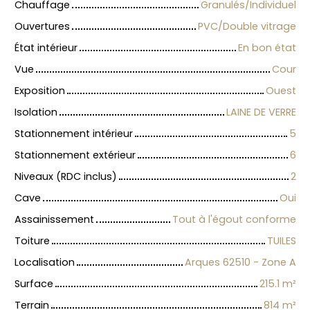
Chauffage
Granulés/Individuel
Ouvertures
PVC/Double vitrage
État intérieur
En bon état
Vue
Cour
Exposition
Ouest
Isolation
LAINE DE VERRE
Stationnement intérieur
5
Stationnement extérieur
6
Niveaux (RDC inclus)
2
Cave
Oui
Assainissement
Tout à l'égout conforme
Toiture
TUILES
Localisation
Arques 62510 - Zone A
Surface
215.1
m²
Terrain
814
m²