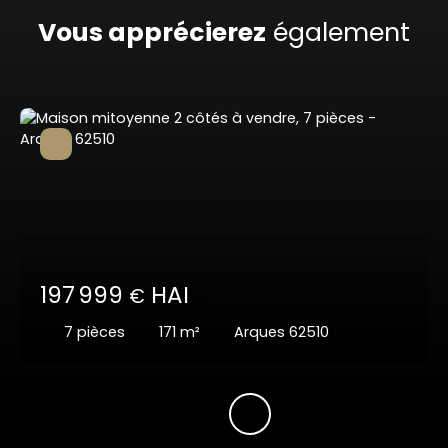
Vous apprécierez
également
197 999
HAI
€
7
pièces
171
m²
Arques 62510