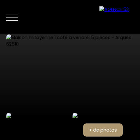
NOS ANNONCES
VENTES PRIVÉES
VENDRE
NOS SERVICES
Nous
Estimer mon
contacter
bien
+ de photos