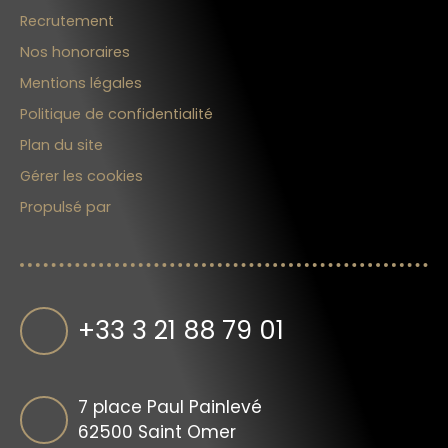
Recrutement
Nos honoraires
Mentions légales
Politique de confidentialité
Plan du site
Gérer les cookies
Propulsé par
+33 3 21 88 79 01
7 place Paul Painlevé
62500 Saint Omer