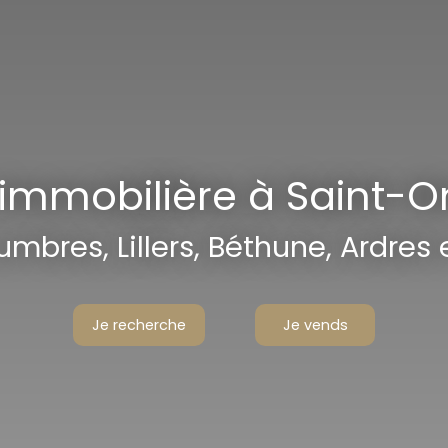
immobilière à Saint-O
res, Lillers, Béthune, Ardres et 
Je recherche
Je vends