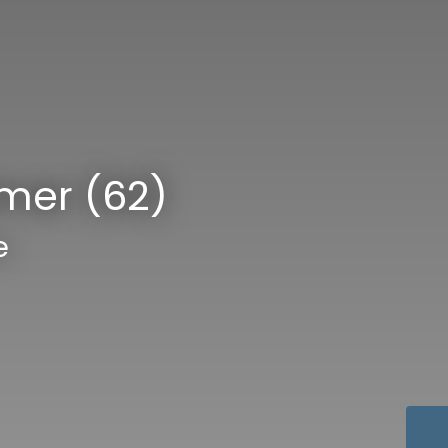
mer (62)
alent
|