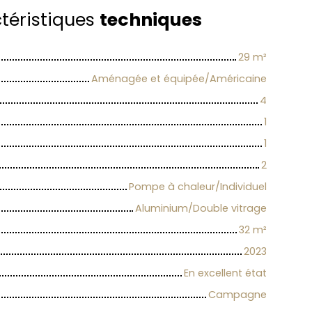
téristiques
techniques
29
m²
Aménagée et équipée/Américaine
4
1
1
2
Pompe à chaleur/Individuel
Aluminium/Double vitrage
32
m²
2023
En excellent état
Campagne