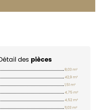
Détail des
pièces
8,03 m²
42,9 m²
1,51 m²
4,75 m²
4,52 m²
11,03 m²