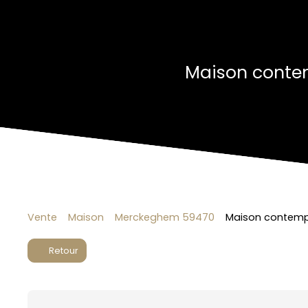
Maison conte
Vente
Maison
Merckeghem 59470
Maison contemp
Retour