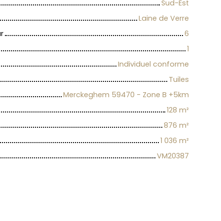
Sud-Est
Laine de Verre
r
6
1
Individuel conforme
Tuiles
Merckeghem 59470 - Zone B +5km
128
m²
876
m²
1 036
m²
VM20387