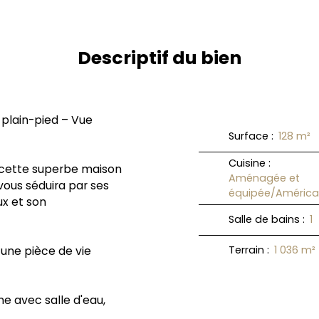
Descriptif du bien
plain-pied – Vue
Surface
:
128
m²
Cuisine
:
 cette superbe maison
Aménagée et
ous séduira par ses
équipée/América
x et son
Salle de bains
:
1
 une pièce de vie
Terrain
:
1 036
m²
e avec salle d'eau,