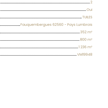
2
Oui
TUILES
Fauquembergues 62560 - Pays Lumbrois
352
m²
800
m²
1 236
m²
VM19948