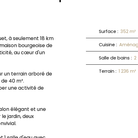
Surface
:
352
m²
uet, à seulement 18 km
Cuisine
:
Aménag
 maison bourgeoise de
icité, au cœur d'un
Salle de bains
:
2
Terrain
:
1 236
m²
 un terrain arboré de
 de 40 m².
er une activité de
alon élégant et une
le jardin, deux
nvivial.
t 1 salle d'eau avec