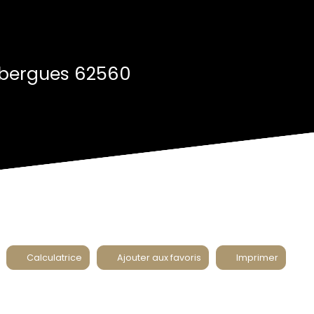
mbergues 62560
Calculatrice
Ajouter aux favoris
Imprimer