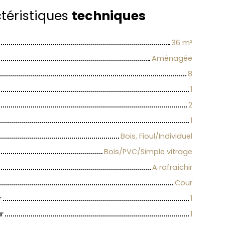
téristiques
techniques
36
m²
Aménagée
8
1
2
1
Bois, Fioul/Individuel
Bois/PVC/Simple vitrage
A rafraîchir
Cour
r
1
r
1