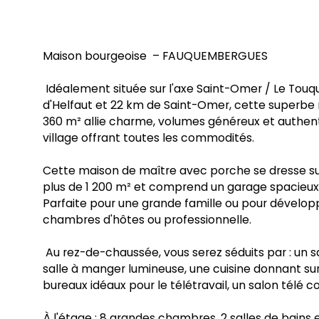
Maison bourgeoise – FAUQUEMBERGUES
Idéalement située sur l'axe Saint-Omer / Le Touq
d'Helfaut et 22 km de Saint-Omer, cette superbe
360 m² allie charme, volumes généreux et authent
village offrant toutes les commodités.
Cette maison de maître avec porche se dresse sur
plus de 1 200 m² et comprend un garage spacieux
Parfaite pour une grande famille ou pour développ
chambres d'hôtes ou professionnelle.
Au rez-de-chaussée, vous serez séduits par : un s
salle à manger lumineuse, une cuisine donnant sur 
bureaux idéaux pour le télétravail, un salon télé co
À l'étage : 8 grandes chambres, 2 salles de bains e