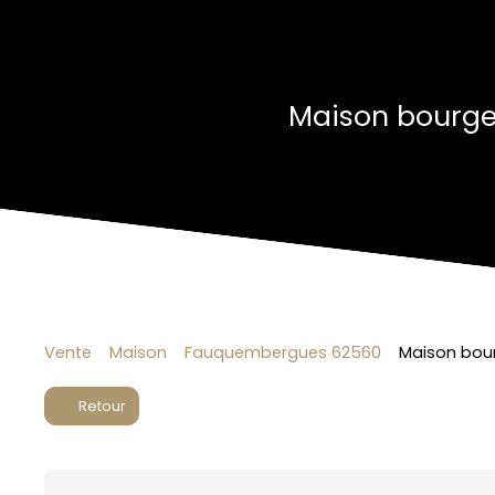
Maison bourge
Vente
Maison
Fauquembergues 62560
Maison bour
Retour