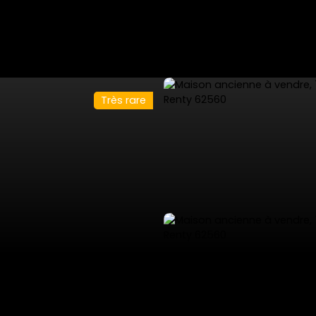
Très rare
ES
VENTES PRIVÉES
VENDRE
NOS SERVICES
L'AGENCE 53