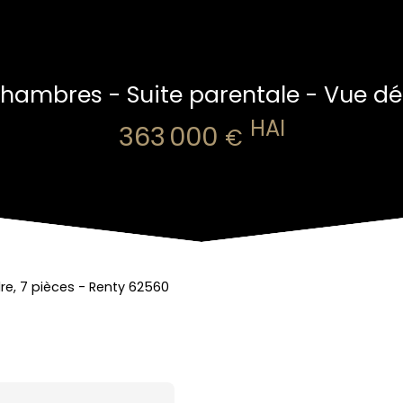
 chambres - Suite parentale - Vue d
HAI
363 000
€
e, 7 pièces - Renty 62560