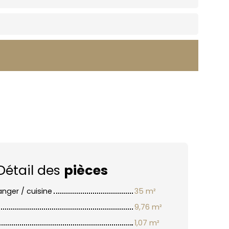
Détail des
pièces
anger / cuisine
35 m²
9,76 m²
1,07 m²