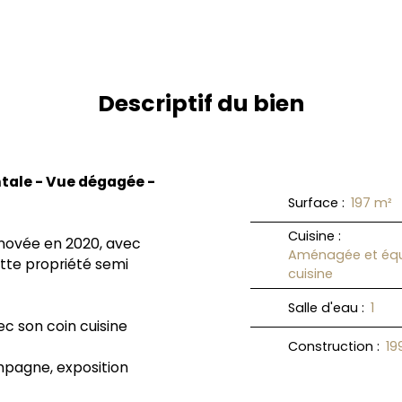
Descriptif du bien
ntale - Vue dégagée -
Surface
:
197
m²
Cuisine
:
novée en 2020, avec
Aménagée et équ
ette propriété semi
cuisine
Salle d'eau
:
1
c son coin cuisine
Construction
:
19
ampagne, exposition