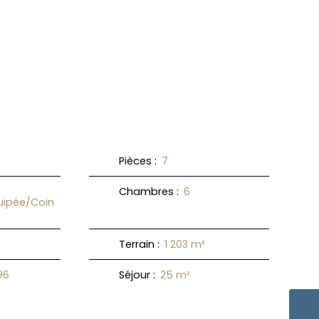
Pièces
:
7
Chambres
:
6
ipée/Coin
Terrain
:
1 203
m²
96
Séjour
:
25
m²