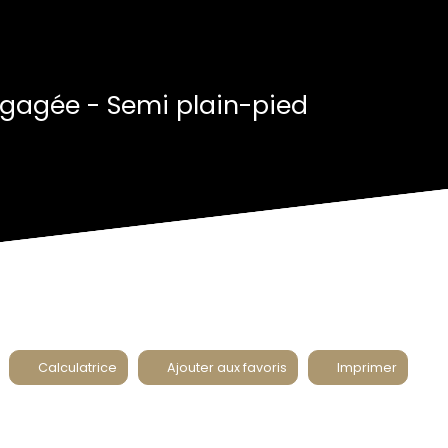
égagée - Semi plain-pied
Calculatrice
Ajouter aux favoris
Imprimer