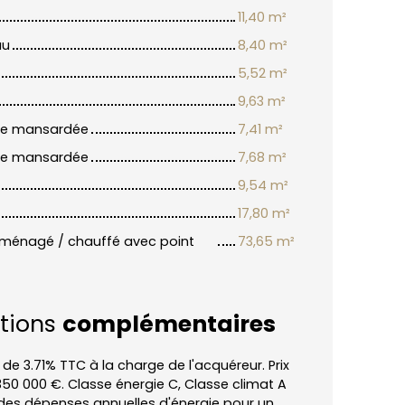
11,40 m²
au
8,40 m²
5,52 m²
9,63 m²
re mansardée
7,41 m²
re mansardée
7,68 m²
9,54 m²
17,80 m²
 aménagé / chauffé avec point
73,65 m²
tions
complémentaires
 de 3.71% TTC à la charge de l'acquéreur. Prix
350 000 €. Classe énergie C, Classe climat A
des dépenses annuelles d'énergie pour un