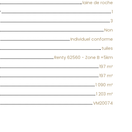
laine de roche
r
1
3
Non
Individuel conforme
tuiles
Renty 62560 - Zone B +5km
197
m²
197
m²
1 090
m²
1 203
m²
VM20074