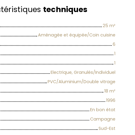
téristiques
techniques
25
m²
Aménagée et équipée/Coin cuisine
6
1
1
Electrique, Granulés/Individuel
PVC/Aluminium/Double vitrage
18
m²
1996
En bon état
Campagne
Sud-Est