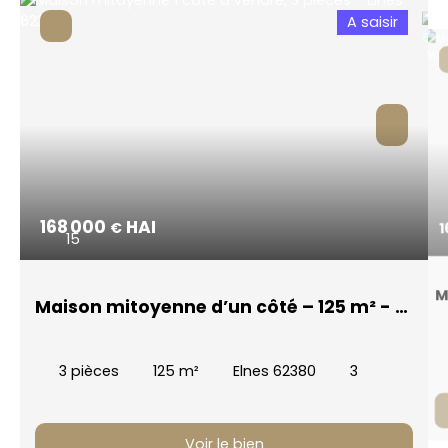
A saisir
168 000
HAI
€
1
15
M
Maison mitoyenne d’un côté – 125 m² - 3
Q
chambres - Véranda
3
pièces
125
m²
Elnes 62380
3
Voir le bien