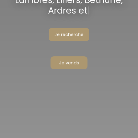
Lumbres, Lillers, Béthune,
Ardres et alentour
|
Je recherche
Je vends