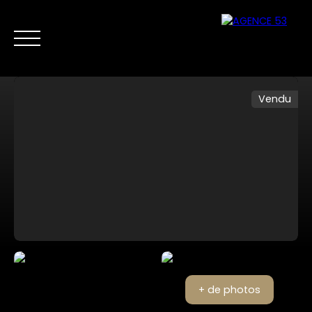
Vendu
NOS ANNONCES
VENTES PRIVÉES
VENDRE
NOS SERVICES
Nous
Estimer mon
contacter
bien
+ de photos