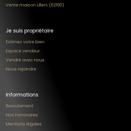
Vente maison Lillers (62190)
Je suis propriétaire
Estimez votre bien
Espace vendeur
Vendre avec nous
Nous rejoindre
Informations
Recrutement
Nos honoraires
Mentions légales