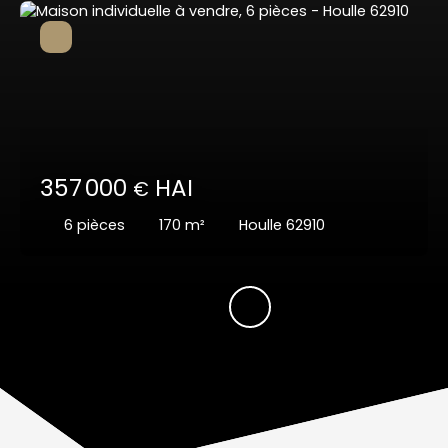
357 000
HAI
€
6
pièces
170
m²
Houlle 62910