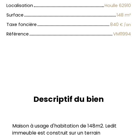
Localisation
Houlle 62910
Surface
148
m²
Taxe foncière
840
€ /an
Référence
VM11994
Descriptif du bien
Maison à usage d'habitation de 148m2. Ledit
immeuble est construit sur un terrain