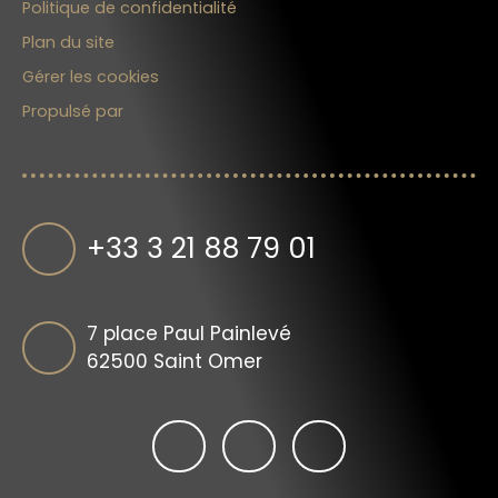
Politique de confidentialité
Plan du site
Gérer les cookies
Propulsé par
+33 3 21 88 79 01
7 place Paul Painlevé
62500 Saint Omer