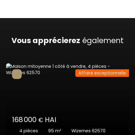
Vous apprécierez
également
Affaire exceptionnelle
168 000
HAI
€
4
pièces
95
m²
Wizernes 62570