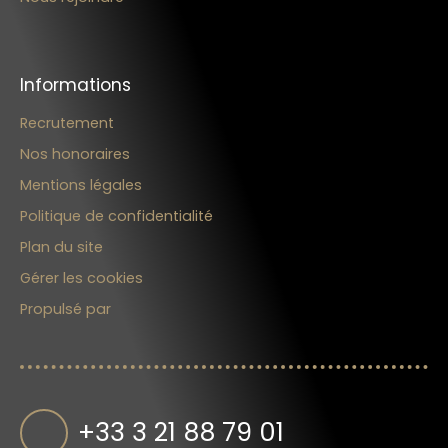
Informations
Recrutement
Nos honoraires
Mentions légales
Politique de confidentialité
Plan du site
Gérer les cookies
Propulsé par
+33 3 21 88 79 01