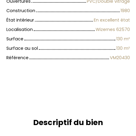
Ouvertures
PVC/Double vitrage
Construction
1980
État intérieur
En excellent état
Localisation
Wizernes 62570
Surface
130
m²
Surface au sol
130
m²
Référence
VM20430
Descriptif du bien