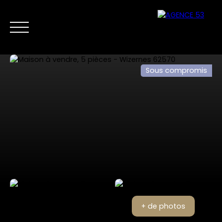
Sous compromis
NOS ANNONCES
VENTES PRIVÉES
VENDRE
NOS SERVICES
Nous
Estimer mon
contacter
bien
+ de photos