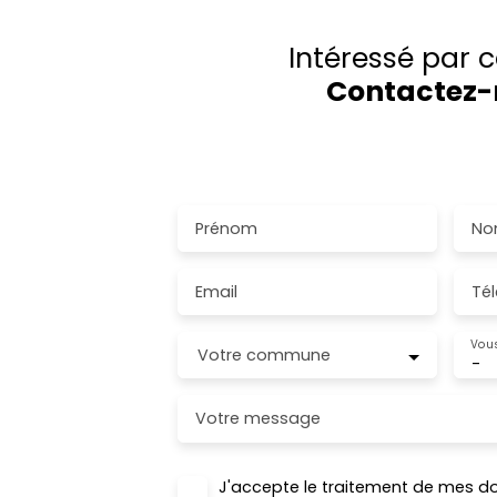
Intéressé par c
Contactez-
Merci de remplir le formulaire, nous rev
plus brefs délais.
Prénom
No
Email
Té
Vous
Votre commune
-
Votre message
J'accepte le traitement de mes d