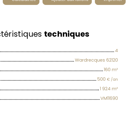
téristiques
techniques
4
Wardrecques 62120
160
m²
500
€ /an
1 924
m²
VM11690