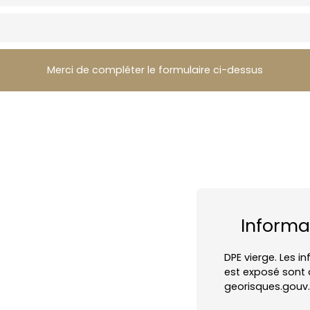
Merci de compléter le formulaire ci-dessus
Informa
DPE vierge. Les i
est exposé sont d
georisques.gouv.f