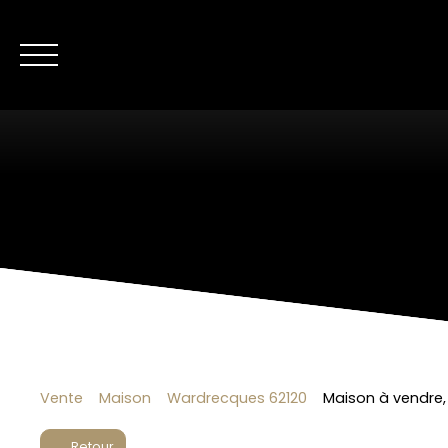
NOS ANNONC
Nous contacter
Estimer mon bien
Vente
Maison
Wardrecques 62120
Maison à vendre,
Retour