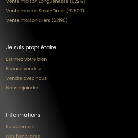
Vente maison Longuenesse (62219)
Vente maison Saint-Omer (62500)
Vente maison Lillers (62190)
Je suis propriétaire
Estimez votre bien
Espace vendeur
Vendre avec nous
Nous rejoindre
Informations
Recrutement
Nos honoraires