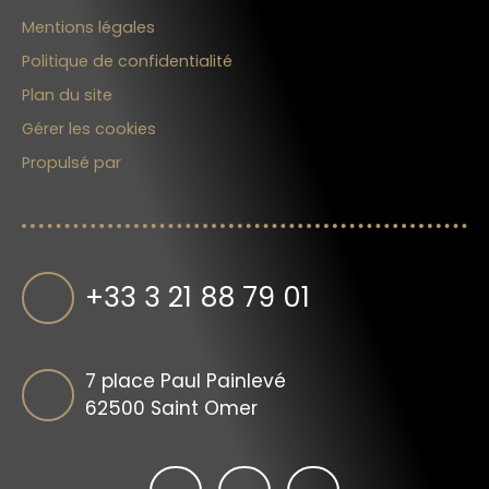
Mentions légales
Politique de confidentialité
Plan du site
Gérer les cookies
Propulsé par
+33 3 21 88 79 01
7 place Paul Painlevé
62500 Saint Omer