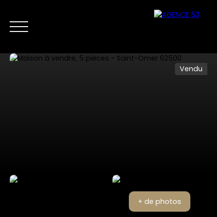
Vendu
NOS ANNONCES
VENTES PRIVÉES
VENDRE
NOS SERVICES
Nous
Estimer mon
contacter
bien
+ de photos