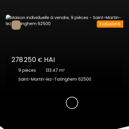
Exclusivité
278 250
HAI
€
9
pièces
133.47
m²
Saint-Martin-lez-Tatinghem 62500