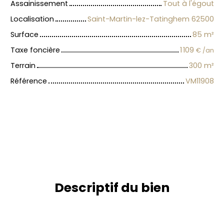
Assainissement
Tout à l'égout
Localisation
Saint-Martin-lez-Tatinghem 62500
Surface
85
m²
Taxe foncière
1 109
€ /an
Terrain
300
m²
Référence
VM11908
Descriptif du bien