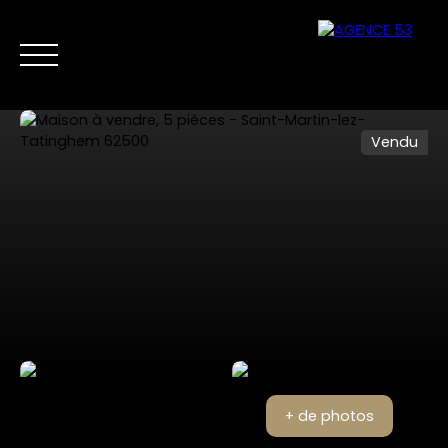
Vendu
NOS ANNONCES
VENTES PRIVÉES
VENDRE
NOS SERVICES
Nous
Estimer mon
contacter
bien
+ de photos