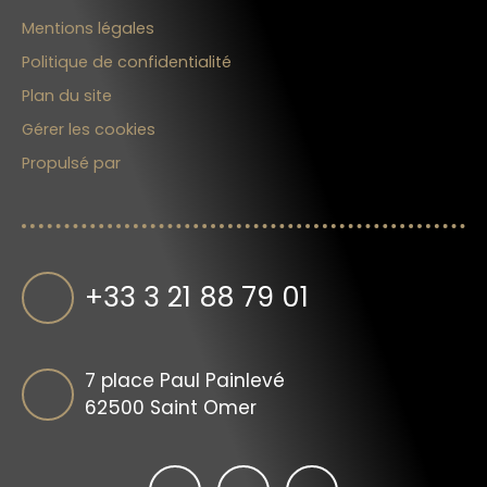
Mentions légales
Politique de confidentialité
Plan du site
Gérer les cookies
Propulsé par
+33 3 21 88 79 01
7 place Paul Painlevé
62500 Saint Omer