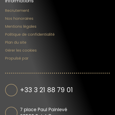
Informations
Recrutement
Nos honoraires
Mentions légales
Politique de confidentialité
Plan du site
Gérer les cookies
Propulsé par
+33 3 21 88 79 01
7 place Paul Painlevé