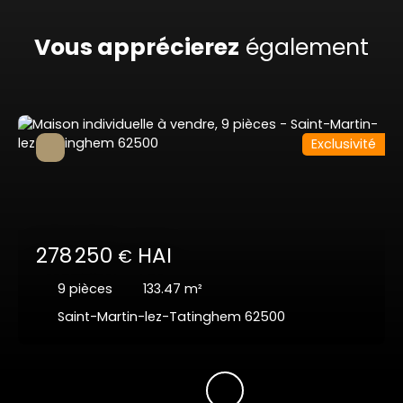
Vous apprécierez
également
Exclusivité
278 250
HAI
€
9
pièces
133.47
m²
Saint-Martin-lez-Tatinghem 62500