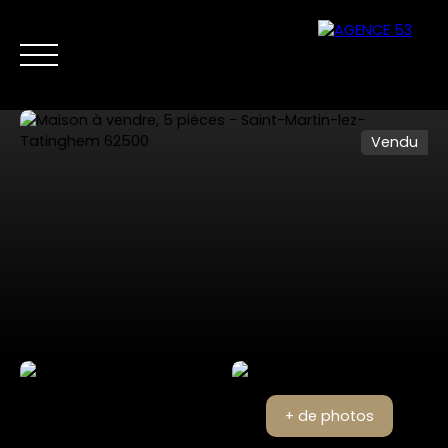
Vendu
NOS ANNONCES
VENTES PRIVÉES
VENDRE
NOS SERVICES
Nous
Estimer mon
contacter
bien
+ de photos