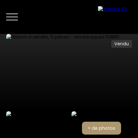
Vendu
NOS ANNONCES
VENTES PRIVÉES
VENDRE
NOS SERVICES
Nous
Estimer mon
contacter
bien
+ de photos