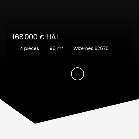
168 000
HAI
€
4
pièces
95
m²
Wizernes 62570