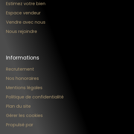
Estimez votre bien
Espace vendeur
Vendre avec nous
Nous rejoindre
Informations
Recrutement
Nos honoraires
Mentions légales
Politique de confidentialité
Plan du site
Gérer les cookies
Propulsé par