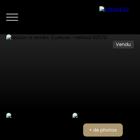
Vendu
NOS ANNONCES
VENTES PRIVÉES
VENDRE
NOS SERVICES
Nous
Estimer mon
contacter
bien
+ de photos