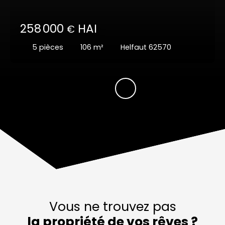
258 000
HAI
€
5
pièces
106
m²
Helfaut 62570
Vous ne trouvez pas
la propriété de vos rêves ?