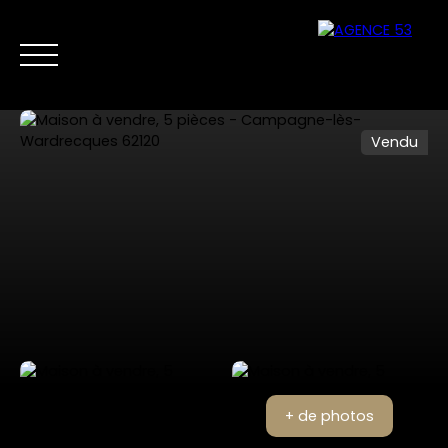
Vendu
NOS ANNONCES
VENTES PRIVÉES
VENDRE
NOS SERVICES
Nous
Estimer mon
contacter
bien
+ de photos