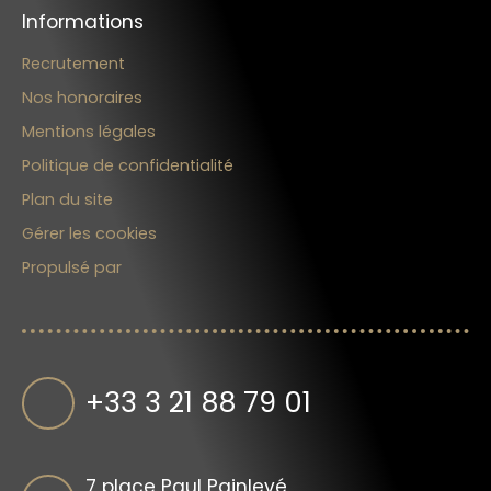
Informations
Recrutement
Nos honoraires
Mentions légales
Politique de confidentialité
Plan du site
Gérer les cookies
Propulsé par
+33 3 21 88 79 01
7 place Paul Painlevé