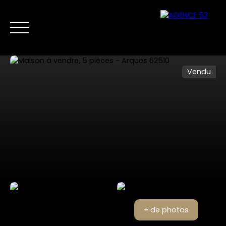
Vendu
NOS ANNONCES
VENTES PRIVÉES
VENDRE
NOS SERVICES
Nous
Estimer mon
contacter
bien
+ de photos