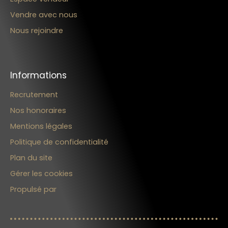
Vendre avec nous
Nous rejoindre
Informations
Recrutement
Nos honoraires
Mentions légales
Politique de confidentialité
Plan du site
Gérer les cookies
Propulsé par