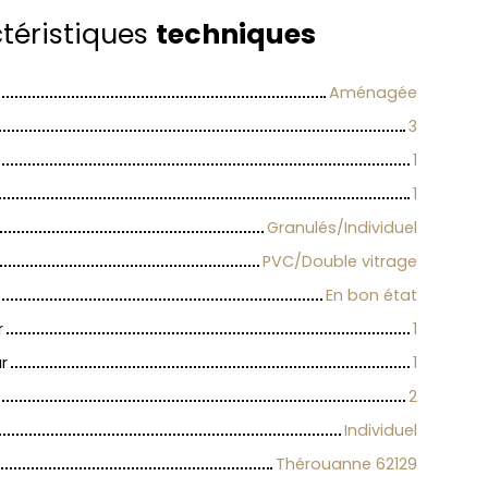
téristiques
techniques
Aménagée
3
1
1
Granulés/Individuel
PVC/Double vitrage
En bon état
r
1
r
1
2
Individuel
Thérouanne 62129