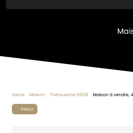
Mai
Vente
Maison
Thérouanne 62129
Maison à vendre, 
Retour