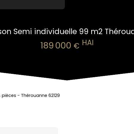
son Semi individuelle 99 m2 Thérou
HAI
189 000
€
4 pièces - Thérouanne 62129