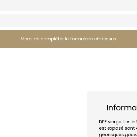
Merci de compléter le formulaire ci-dessus
Informa
DPE vierge. Les i
est exposé sont d
georisques.gouv.f