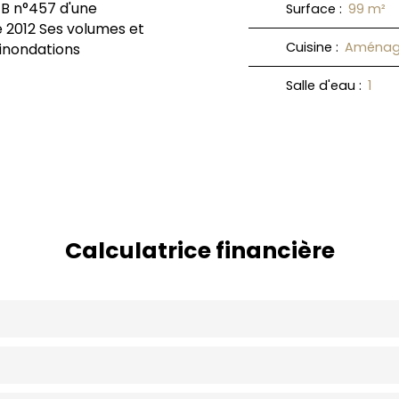
 B n°457 d'une
Surface
:
99
m²
e 2012 Ses volumes et
Cuisine
:
Aménag
inondations
Salle d'eau
:
1
Calculatrice financière