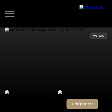
Vendu
NOS ANNONCES
VENTES PRIVÉES
VENDRE
NOS SERVICES
Nous
Estimer mon
contacter
bien
+ de photos