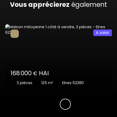
Vous apprécierez
également
A saisir
168 000
HAI
€
3
pièces
125
m²
Elnes 62380