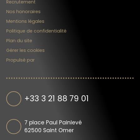
Recrutement
Nos honoraires
Mentions légales
Politique de confidentialité
Plan du site
Gérer les cookies
Propulsé par
+33 3 21 88 79 01
7 place Paul Painlevé
62500 Saint Omer