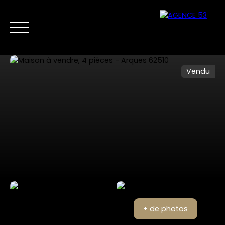
Vendu
NOS ANNONCES
VENTES PRIVÉES
VENDRE
NOS SERVICES
Nous
Estimer mon
contacter
bien
+ de photos