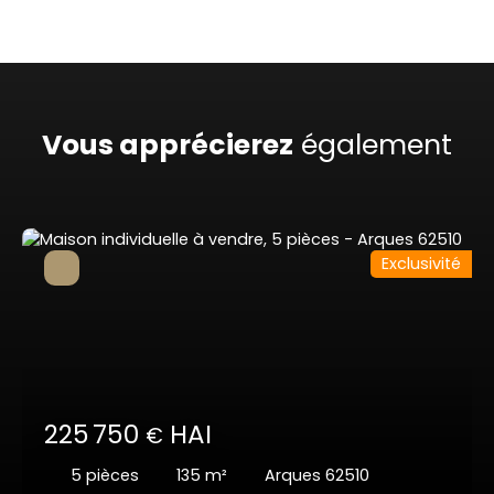
Vous apprécierez
également
Exclusivité
225 750
HAI
€
5
pièces
135
m²
Arques 62510