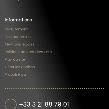
Informations
Recrutement
Nos honoraires
Mentions légales
Politique de confidentialité
Plan du site
Gérer les cookies
Propulsé par
+33 3 21 88 79 01