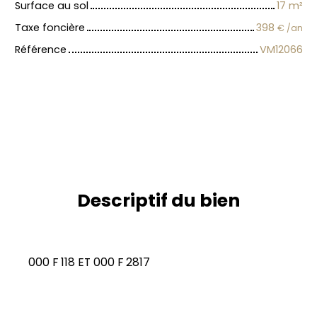
Surface au sol
17
m²
Taxe foncière
398
€ /an
Référence
VM12066
Descriptif du bien
000 F 118 ET 000 F 2817