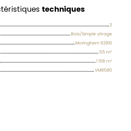
téristiques
techniques
2
Bois/Simple vitrage
Moringhem 62910
55
m²
1 108
m²
VM8580