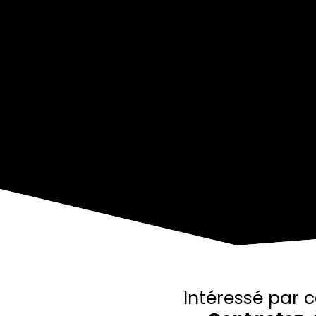
+
−
Intéressé par c