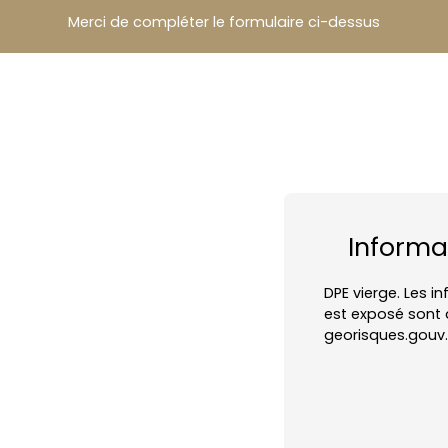
Merci de compléter le formulaire ci-dessus
Informa
DPE vierge. Les i
est exposé sont d
georisques.gouv.f