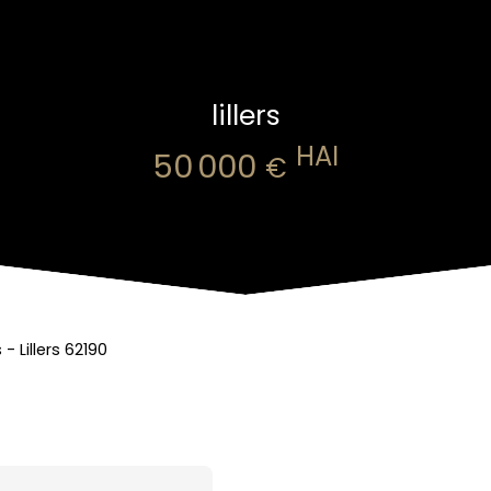
lillers
HAI
50 000
€
- Lillers 62190