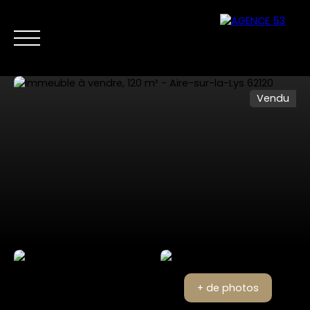
Vendu
NOS ANNONCES
VENTES PRIVÉES
VENDRE
NOS SERVICES
Nous
Estimer mon
contacter
bien
+ de photos