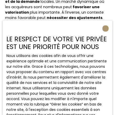
et de la demande
locales. Un marché dynamique où
les acquéreurs sont nombreux peut
favoriser une
valorisation
plus importante. À l'inverse, un contexte
moins favorable peut
nécessiter des ajustements
.
Chez Agence 53, nous croisons les données de marché,
les
références de ventes
et notre connaissance du
terrain afin de proposer une
estimation précise
,
LE RESPECT DE VOTRE VIE PRIVÉE
réaliste et adaptée aux spécificités de chaque projet.
EST UNE PRIORITÉ POUR NOUS
Notre service d'estimation
Nous utilisons des cookies afin de vous offrir une
expérience optimale et une communication pertinente
sur notre site. Grace à ces technologies, nous pouvons
vous proposer du contenu en rapport avec vos centres
d'intérêt. Ils nous permettent également d'améliorer la
Pourquoi faire appel à Agence
qualité de nos services et la convivialité de notre site
internet. Nous utiliserons uniquement les données
53
pour estimer un bien
personnelles pour lesquelles vous avez donné votre
immobilier à Saint-Omer ?
accord. Vous pouvez les modifier à n'importe quel
moment via la rubrique ″Gérer les cookies″ en bas de
notre site, à l'exception des cookies essentiels à son
Les outils en ligne permettent aujourd'hui d'
obtenir une