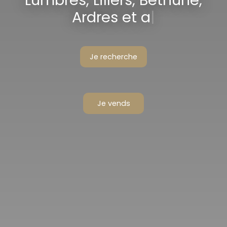
Lumbres, Lillers, Béthune,
Ardres et alentours
|
Je recherche
Je vends